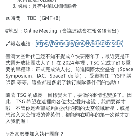
國籍：具有中華民國國籍者
📅時間： TBD（GMT+8）
🌐地點：Online Meeting（會議連結會在報名後寄出）
🔗報名連結：
https://forms.gle/pmQNyB3i4dktcs4L6
臺灣太空世代已經不知不覺成立快要兩年了，最近更是正
式晉升成社團法人了！ 在 2024 年裡，TSG 完成了好多重
要的里程碑：正式完成法人化、前進國際太空盛會（Space
Symposium、IAC、SpaceTide 等）、受邀擔任 TYSPP 講
師群 等等。這些都是多虧了執行團隊夥伴們的協助！󠀠
隨著 TSG 的成長，目標變大了，要做的事情也變多了。因
此，TSG 希望在這裡向各位太空愛好者說，我們要徵才
啦！不管你是希望能夠跳脫舒適圈的太空領域新星，或是
想踏入太空領域的菁英們，都能夠在明年的第一次徵才加
入我們喔！
✨為甚麼要加入執行團隊？