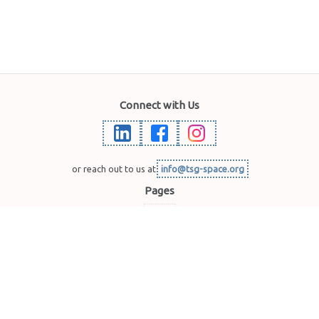
Connect with Us
or reach out to us at
info@tsg-space.org
Pages
Home
Blog
Activities
Join Us
About TSG
© 2023-2025 Taiwan Space Generation — All rights reserved.