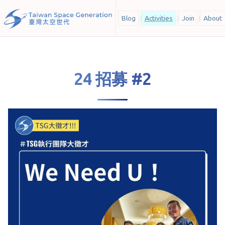
Blog
Activities
Join
About
24 招募 #2