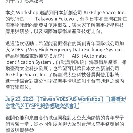
測平台」感興趣嗎
本次 Workshop 邀請到日本新創公司 ArkEdge Space, Inc.
的執行長 ——Takayoshi Fukuyo ，分享日本和臺灣在衛星
海事物聯網的開發及使用概況，讓大家了解海事衛星科技
應用與研發，以及國際海事衛星產業技術走向。
透過這次活動，希望能發掘潛在的新創青年團隊或公司加
入 VDES（Very High Frequency Data Exchange System，
特高頻無線電數據交換系統）、AIS（Automatic
Identification System，自動識別系統）海事衛星產業，推
動臺灣太空科技發展；也希望可以讓日本太空新創公司
ArkEdge Space, Inc. 了解臺灣太空科技發展與使用狀態，
進一步媒合對該公司衛星海事情境監測平台有興趣之國內
產官學單位。
July 23, 2023 【Taiwan VDES AIS Workshop 】【臺灣太
空世代 X TYSPP 報告經驗交流會】
很開心能和來自各領域但同樣對太空充滿熱情的青年學子
們齊聚一堂，從不同角度聊聊大家對台灣太空事務發展的
願景與期待😊