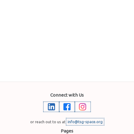
Connect with Us
or reach out to us at
info@tsg-space.org
Pages